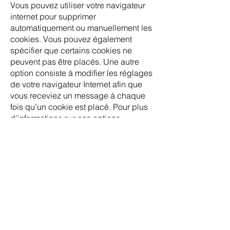
Vous pouvez utiliser votre navigateur
internet pour supprimer
automatiquement ou manuellement les
cookies. Vous pouvez également
spécifier que certains cookies ne
peuvent pas être placés. Une autre
option consiste à modifier les réglages
de votre navigateur Internet afin que
vous receviez un message à chaque
fois qu’un cookie est placé. Pour plus
d’informations sur ces options,
reportez-vous aux instructions de la
section Aide de votre navigateur.
Veuillez noter que notre site web peut
ne pas marcher correctement si tous
les cookies sont désactivés. Si vous
supprimez les cookies dans votre
navigateur, ils seront de nouveau
placés après votre consentement